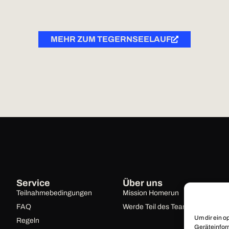
MEHR ZUM TEGERNSEELAUF
Service
Über uns
Teilnahme­bedingungen
Mission Homerun
FAQ
Werde Teil des Teams
Um dir ein o
Regeln
Geräteinfor