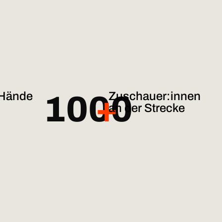
 Hände
Zuschauer:innen
1000
+
an der Strecke