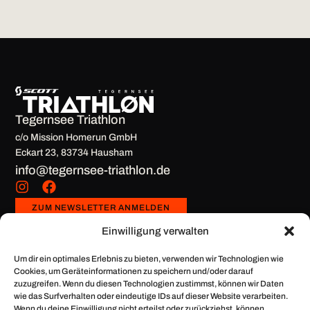
Tegernsee Triathlon
c/o Mission Homerun GmbH
Eckart 23, 83734 Hausham
info@tegernsee-triathlon.de
ZUM NEWSLETTER ANMELDEN
Service
Über uns
Einwilligung verwalten
Teilnahme­
Mission
Follow Us On
bedingungen
Homerun
Instagram
Um dir ein optimales Erlebnis zu bieten, verwenden wir Technologien wie
@tegernseetriathlon
FAQ
Werde Teil des
Cookies, um Geräteinformationen zu speichern und/oder darauf
Teams
zuzugreifen. Wenn du diesen Technologien zustimmst, können wir Daten
Regeln
wie das Surfverhalten oder eindeutige IDs auf dieser Website verarbeiten.
Ergebnisarchiv
Wenn du deine Einwilligung nicht erteilst oder zurückziehst, können