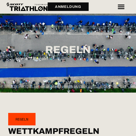
ANMELDUNG
REGELN
Home
Regeln
REGELN
WETTKAMPFREGELN