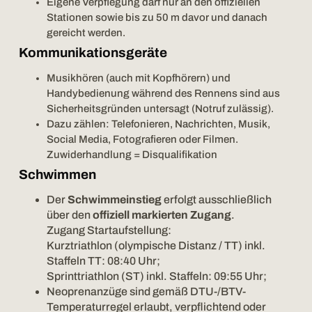
Eigene Verpflegung darf nur an den offiziellen
Stationen sowie bis zu 50 m davor und danach
gereicht werden.
Kommunikationsgeräte
Musikhören (auch mit Kopfhörern) und
Handybedienung während des Rennens sind aus
Sicherheitsgründen untersagt (Notruf zulässig).
Dazu zählen: Telefonieren, Nachrichten, Musik,
Social Media, Fotografieren oder Filmen.
Zuwiderhandlung = Disqualifikation
Schwimmen
Der
Schwimmeinstieg
erfolgt ausschließlich
über den
offiziell markierten Zugang
.
Zugang Startaufstellung:
Kurztriathlon (olympische Distanz / TT) inkl.
Staffeln TT: 08:40 Uhr;
Sprinttriathlon (ST) inkl. Staffeln: 09:55 Uhr;
Neoprenanzüge sind gemäß DTU-/BTV-
Temperaturregel erlaubt, verpflichtend oder