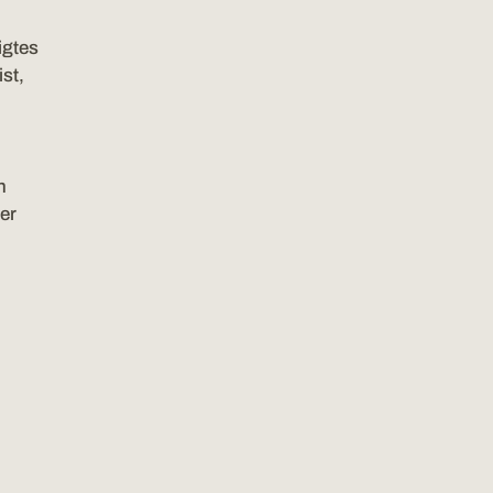
igtes
st,
n
er