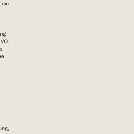
 die
ung
GVO.
es
ne
ung,