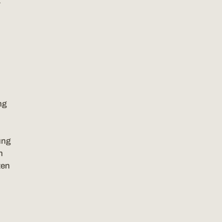
r
ng
ung
n
ten